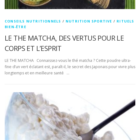
CONSEILS NUTRITIONNELS
/
NUTRITION SPORTIVE
/
RITUELS
BIEN-ÊTRE
LE THE MATCHA, DES VERTUS POUR LE
CORPS ET L’ESPRIT
LE THE MATCHA Connaissez-vous le thé matcha ? Cette poudre ultra-
fine d’un vert éclatant est, paraît-il, le secret des Japonais pour vivre plus
longtemps et en meilleure santé …