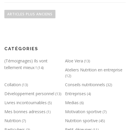
Navigation des articles
ARTICLES PLUS ANCIENS
CATÉGORIES
(Témoignages) Ils vont
Aloe Vera
(13)
tellement mieux !
(14)
Ateliers Nutrition en entreprise
(12)
Collation
Conseils nutritionnels
(13)
(32)
Développement personnel
Entreprises
(13)
(4)
Livres incontournables
Medias
(5)
(6)
Mes bonnes adresses
Motivation sportive
(1)
(7)
Nutrition
Nutrition sportive
(7)
(45)
Particuliers
Petit-déjeuner
(3)
(11)