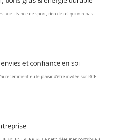
on, bons gras & énergie durable
s une séance de sport, rien de tel qu’un repas
…
 envies et confiance en soi
i récemment eu le plaisir d’être invitée sur RCF
ntreprise
 EN ENTREPRISE Le petit-déjeuner contribue à