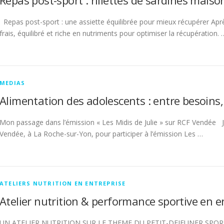
Repas post-sport : rillettes de sardines mais
Repas post-sport : une assiette équilibrée pour mieux récupérer Aprè
frais, équilibré et riche en nutriments pour optimiser la récupération. 
MEDIAS
Alimentation des adolescents : entre besoins,
Mon passage dans l’émission « Les Midis de Julie » sur RCF Vendée J’a
Vendée, à La Roche-sur-Yon, pour participer à l’émission Les …
ATELIERS NUTRITION EN ENTREPRISE
Atelier nutrition & performance sportive en e
UN ATELIER NUTRITION SUR LE THEME DU PETIT-DEJEUNER SPORTIF