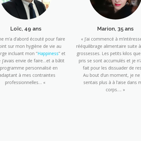
Loïc, 49 ans
Marion, 35 ans
ne m’a d’abord écouté pour faire
« J’ai commencé à m’intéress
oint sur mon hygiène de vie au
rééquilibrage alimentaire suite 
arge incluant mon “
Happiness
” et
grossesses. Les petits kilos que 
 j’avais envie de faire…et a bâtit
pris se sont accumulés et je n’a
 programme personnalisé en
fait pour les dissuader de res
’adaptant à mes contraintes
Au bout d’un moment, je n
professionnelles… «
sentais plus à à l’aise dans
corps…. »