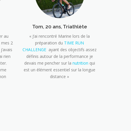
Tom, 20 ans, Triathlète
er au
« J’ai rencontré Marine lors de la
à mes 2
préparation du
TIME RUN
j’avais
CHALLENGE
ayant des objectifs assez
i rien
définis autour de la performance je
ter.
devais me pencher sur la
nutrition
qui
e me
est un élément essentiel sur la longue
 mon
distance »