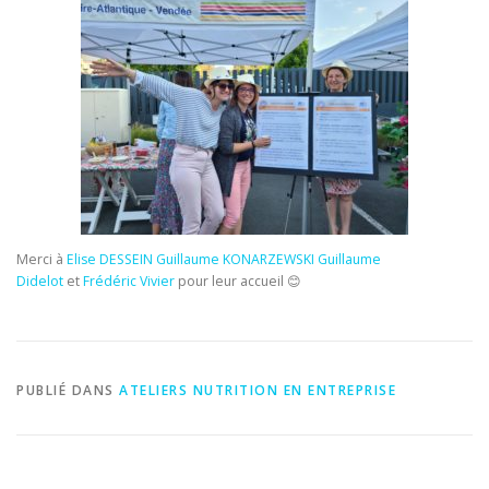
Merci à
Elise DESSEIN
Guillaume KONARZEWSKI
Guillaume
Didelot
et
Frédéric Vivier
pour leur accueil 😊
PUBLIÉ DANS
ATELIERS NUTRITION EN ENTREPRISE