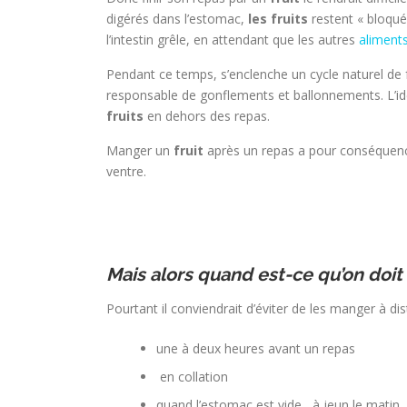
digérés dans l’estomac,
les fruits
restent « bloqué
l’intestin grêle, en attendant que les autres
aliment
Pendant ce temps, s’enclenche un cycle naturel de f
responsable de gonflements et ballonnements. L’id
fruits
en dehors des repas.
Manger un
fruit
après un repas a pour conséquence
ventre.
Mais alors quand est-ce qu’on doit
Pourtant il conviendrait d’éviter de les manger à di
une à deux heures avant un repas
en collation
quand l’estomac est vide, à jeun le matin.