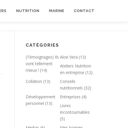
ERS
NUTRITION
MARINE
CONTACT
CATÉGORIES
(Témoignages) Ils
Aloe Vera
(13)
vont tellement
Ateliers Nutrition
mieux !
(14)
en entreprise
(12)
Collation
(13)
Conseils
nutritionnels
(32)
Développement
Entreprises
(4)
personnel
(13)
Livres
incontournables
(5)
Medias
(6)
Mes bonnes