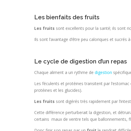
Les bienfaits des fruits
Les fruits
sont excellents pour la santé; ils sont r
Ils sont l’avantage d’être peu caloriques et sucrés à
Le cycle de digestion d’un repas
Chaque aliment a un rythme de
digestion
spécifiqu
Les féculents et protéines transitent par l’estomac
protéines et les glucides).
Les fruits
sont digérés très rapidement par l’intest
Cette différence perturberait la digestion, et détruir
certains maux de ventre tels que ballonnements, fl
Donc finir son repas par un
fruit
le rendrait diffic