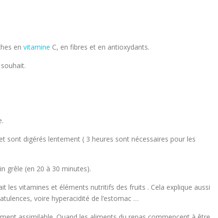
iches en
vitamine
C, en fibres et en antioxydants.
 souhait.
e.
 et sont digérés lentement ( 3 heures sont nécessaires pour les
in grêle (en 20 à 30 minutes).
ait les vitamines et éléments nutritifs des fruits . Cela explique aussi
atulences, voire hyperacidité de l’estomac …
ilement assimilable. Quand les aliments du repas commencent à être