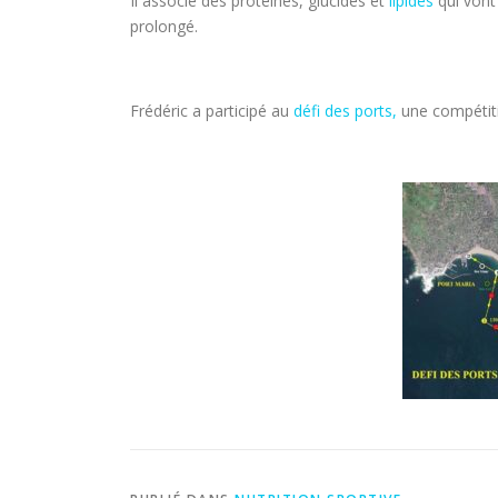
Il associe des protéines, glucides et
lipides
qui vont
prolongé.
Frédéric a participé au
défi des ports,
une compétiti