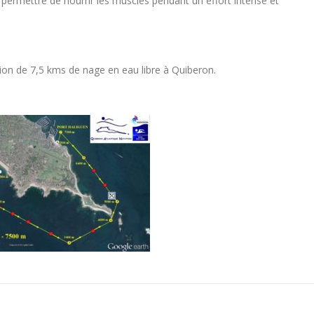
 permettre de nourrir les muscles pendant un effort intense et
on de 7,5 kms de nage en eau libre à Quiberon.