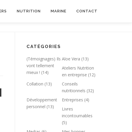
ERS
NUTRITION
MARINE
CONTACT
CATÉGORIES
(Témoignages) Ils
Aloe Vera
(13)
vont tellement
Ateliers Nutrition
mieux !
(14)
en entreprise
(12)
Collation
(13)
Conseils
N
nutritionnels
(32)
Développement
Entreprises
(4)
personnel
(13)
Livres
incontournables
(5)
Medias
(6)
Mes bonnes