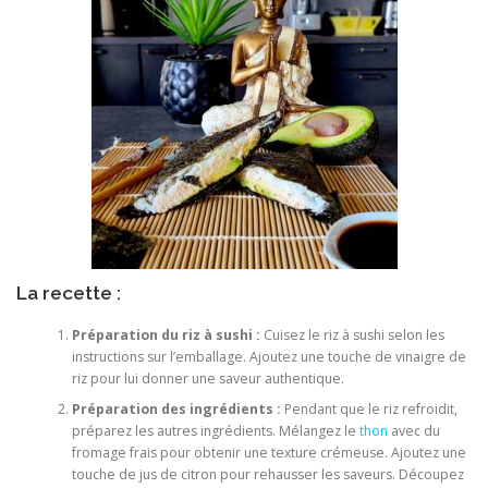
La recette :
Préparation du riz à sushi :
Cuisez le riz à sushi selon les
instructions sur l’emballage. Ajoutez une touche de vinaigre de
riz pour lui donner une saveur authentique.
Préparation des ingrédients :
Pendant que le riz refroidit,
préparez les autres ingrédients. Mélangez le
thon
avec du
fromage frais pour obtenir une texture crémeuse. Ajoutez une
touche de jus de citron pour rehausser les saveurs. Découpez