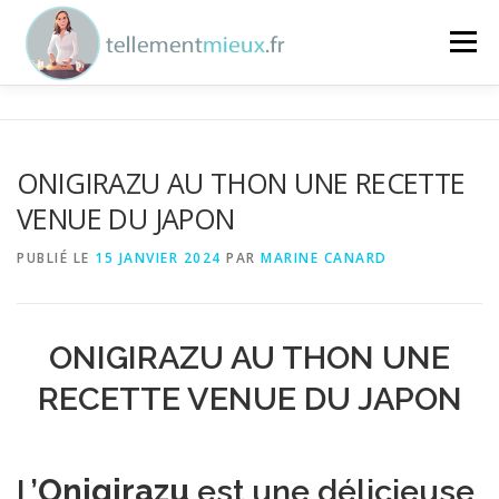
Aller au contenu
Menu
ENTREPRISES
SPORTIFS
PARTICULIERS
ONIGIRAZU AU THON UNE RECETTE
VENUE DU JAPON
NUTRITION
MARINE
CONTACT
PUBLIÉ LE
15 JANVIER 2024
PAR
MARINE CANARD
ONIGIRAZU AU THON UNE
RECETTE VENUE DU JAPON
L’
Onigirazu
est une délicieuse