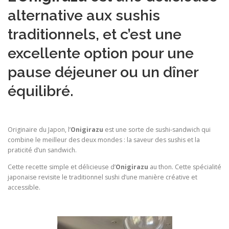
alternative aux sushis
traditionnels, et c’est une
excellente option pour une
pause déjeuner ou un dîner
équilibré.
Originaire du Japon, l’
Onigirazu
est une sorte de sushi-sandwich qui
combine le meilleur des deux mondes : la saveur des sushis et la
praticité d’un sandwich.
Cette recette simple et délicieuse d’
Onigirazu
au thon. Cette spécialité
japonaise revisite le traditionnel sushi d’une manière créative et
accessible.