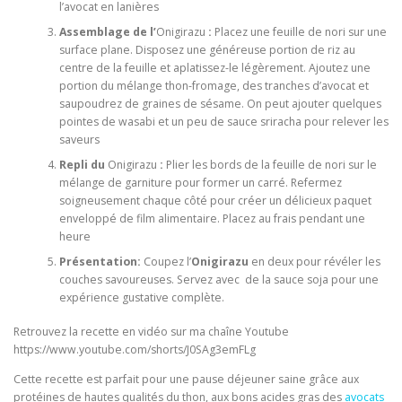
l’avocat en lanières
Assemblage de l’
Onigirazu
:
Placez une feuille de nori sur une
surface plane. Disposez une généreuse portion de riz au
centre de la feuille et aplatissez-le légèrement. Ajoutez une
portion du mélange thon-fromage, des tranches d’avocat et
saupoudrez de graines de sésame. On peut ajouter quelques
pointes de wasabi et un peu de sauce sriracha pour relever les
saveurs
Repli du
Onigirazu
:
Plier les bords de la feuille de nori sur le
mélange de garniture pour former un carré. Refermez
soigneusement chaque côté pour créer un délicieux paquet
enveloppé de film alimentaire. Placez au frais pendant une
heure
Présentation:
Coupez l’
Onigirazu
en deux pour révéler les
couches savoureuses. Servez avec de la sauce soja pour une
expérience gustative complète.
Retrouvez la recette en vidéo sur ma chaîne Youtube
https://www.youtube.com/shorts/J0SAg3emFLg
Cette recette est parfait pour une pause déjeuner saine grâce aux
protéines de hautes qualités du thon, aux bons acides gras des
avocats