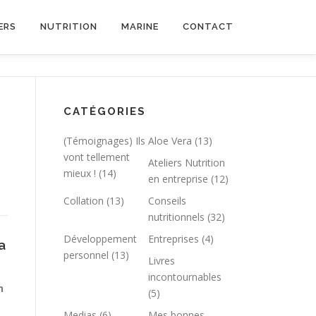
ERS
NUTRITION
MARINE
CONTACT
CATÉGORIES
(Témoignages) Ils
Aloe Vera
(13)
vont tellement
Ateliers Nutrition
mieux !
(14)
en entreprise
(12)
Collation
(13)
Conseils
nutritionnels
(32)
Développement
Entreprises
(4)
a
personnel
(13)
Livres
incontournables
n
(5)
Medias
(6)
Mes bonnes