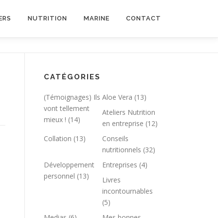
ERS
NUTRITION
MARINE
CONTACT
CATÉGORIES
(Témoignages) Ils
Aloe Vera
(13)
vont tellement
Ateliers Nutrition
mieux !
(14)
en entreprise
(12)
Collation
(13)
Conseils
nutritionnels
(32)
Développement
Entreprises
(4)
personnel
(13)
Livres
incontournables
(5)
Medias
(6)
Mes bonnes