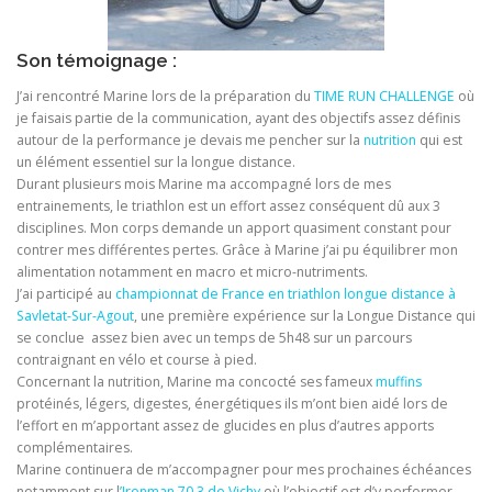
Son témoignage :
J’ai rencontré Marine lors de la préparation du
TIME RUN CHALLENGE
où
je faisais partie de la communication, ayant des objectifs assez définis
autour de la performance je devais me pencher sur la
nutrition
qui est
un élément essentiel sur la longue distance.
Durant plusieurs mois Marine ma accompagné lors de mes
entrainements, le triathlon est un effort assez conséquent dû aux 3
disciplines. Mon corps demande un apport quasiment constant pour
contrer mes différentes pertes. Grâce à Marine j’ai pu équilibrer mon
alimentation notamment en macro et micro-nutriments.
J’ai participé au
championnat de France en triathlon longue distance à
Savletat-Sur-Agout
, une première expérience sur la Longue Distance qui
se conclue assez bien avec un temps de 5h48 sur un parcours
contraignant en vélo et course à pied.
Concernant la nutrition, Marine ma concocté ses fameux
muffins
protéinés, légers, digestes, énergétiques ils m’ont bien aidé lors de
l’effort en m’apportant assez de glucides en plus d’autres apports
complémentaires.
Marine continuera de m’accompagner pour mes prochaines échéances
notamment sur l
’Ironman 70.3 de Vichy
où l’objectif est d’y performer.